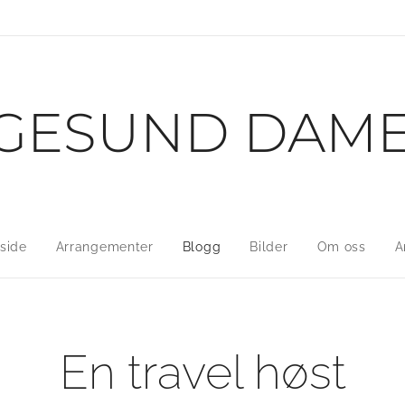
GESUND DAM
side
Arrangementer
Blogg
Bilder
Om oss
A
En travel høst