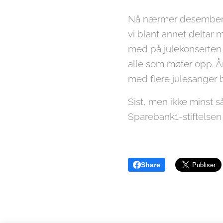
Nå nærmer desember se
vi blant annet deltar 
med på julekonserten i
alle som møter opp. Å
med flere julesanger b
Sist, men ikke minst så
Sparebank1-stiftelsen
Share