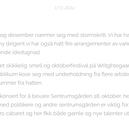
17.11.2024
 og desember nærmer seg med stormskritt. Vi har hatt
ny dirigent vi har også hatt fire arrangementer av vari
drende idedugnad.
et skikkelig smell og oktoberfestival på Writghtega
blikum kose seg med underholdning fra flere artiste
mmer fra hatten.
konsert for å bevare Sentrumsgården 18. oktober, her 
ed politikere og andre sentrumsgården er viktig for.
s cabaret og her fikk både gamle og nye talenter utf