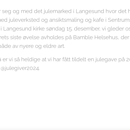
g og med det julemarked i Langesund hvor det har 
med juleverksted og ansiktsmaling og kafe i Sentrums
 Langesund kirke søndag 15. desember, vi gleder oss 
rets siste øvelse avholdes på Bamble Helsehus, der 
åde av nyere og eldre art.
 er vi så heldige at vi har fått tildelt en julegave på 
 @julegiver2024.