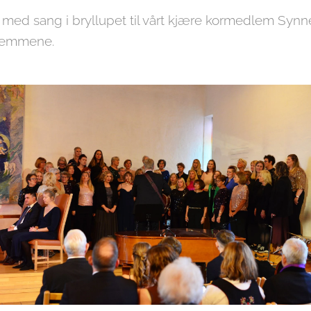
med sang i bryllupet til vårt kjære kormedlem Synne,
dlemmene.