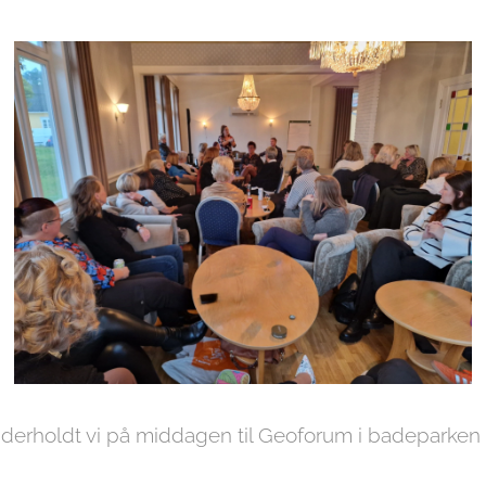
derholdt vi på middagen til Geoforum i badeparken og 