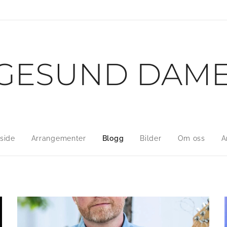
GESUND DAM
side
Arrangementer
Blogg
Bilder
Om oss
A