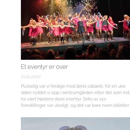
Et eventyr er over
01.12.2025
Plutselig var vi ferdige med årets cabaret, for en uke
siden ryddet vi opp i sentrumgården etter det som må
ha vært høstens store eventyr. Seks av syv
forestillinger var utsolgt, og det var bare noen billetter
igjen på den syvende forestillingen. Årets cabaret var
rett og slett en suksess med forside i PD og det hele.