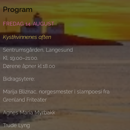
Program
FREDAG 14. AUGUST
Kystkvinnenes aften
Sentrumsgården, Langesund
Kl. 19:00–21:00.
Dørene åpner kl.18.00
Bidragsytere:
Marija Bliznac, norgesmester i slampoesi fra
Grenland Friteater
Agnes Maria Myrbakk
Trude Lyng