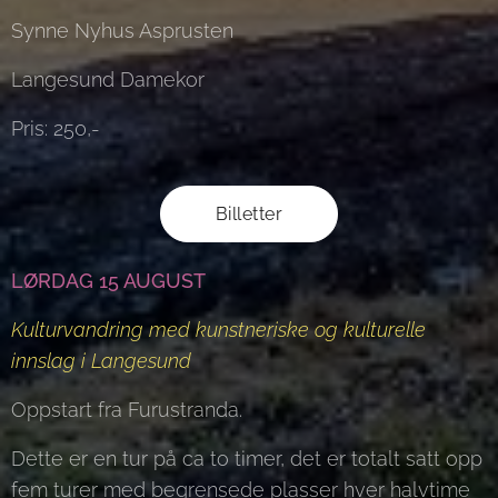
Synne Nyhus Asprusten
Langesund Damekor
Pris: 250,-
Billetter
LØRDAG
15 AUGUST
Kulturvandring med kunstneriske og kulturelle
innslag i Langesund
Oppstart fra Furustranda.
Dette er en tur på ca to timer, det er totalt satt opp
fem turer med begrensede plasser hver halvtime